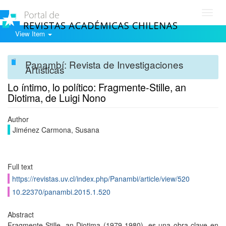
Toggl
navig
View Item
Panambí: Revista de Investigaciones
Artísticas
Lo íntimo, lo político: Fragmente-Stille, an
Diotima, de Luigi Nono
Author
Jiménez Carmona, Susana
Full text
https://revistas.uv.cl/index.php/Panambi/article/view/520
10.22370/panambi.2015.1.520
Abstract
Fragmente-Stille, an Diotima (1979-1980), es una obra clave en