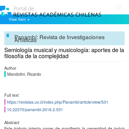
Toggl
navig
View Item
Panambí: Revista de Investigaciones
Artísticas
Semiología musical y musicología: aportes de la
filosofía de la complejidad
Author
Mandolini, Ricardo
Full text
https://revistas.uv.cl/index.php/Panambi/article/view/531
10.22370/panambi.2016.2.531
Abstract
Este trabajo intenta poner de manifiesto la necesidad de incluir