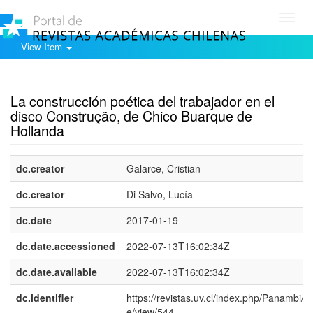
Toggl
navig
View Item
Show simple item record
La construcción poética del trabajador en el
disco Construção, de Chico Buarque de
Hollanda
dc.creator
Galarce, Cristian
dc.creator
Di Salvo, Lucía
dc.date
2017-01-19
dc.date.accessioned
2022-07-13T16:02:34Z
dc.date.available
2022-07-13T16:02:34Z
dc.identifier
https://revistas.uv.cl/index.php/Panambi/art
e/view/544