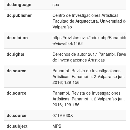
dc.language
spa
dc.publisher
Centro de Investigaciones Artísticas,
Facultad de Arquitectura, Universidad de
Valparaíso
dc.relation
https://revistas.uv.cl/index.php/Panambi/art
e/view/544/1162
dc.rights
Derechos de autor 2017 Panambi. Revist
de Investigaciones Artísticas
dc.source
Panambí. Revista de Investigaciones
Artísticas; Panambí n. 2 Valparaíso jun.
2016; 129-156
dc.source
Panambí. Revista de Investigaciones
Artísticas; Panambí n. 2 Valparaíso jun.
2016; 129-156
dc.source
0719-630X
dc.subject
MPB