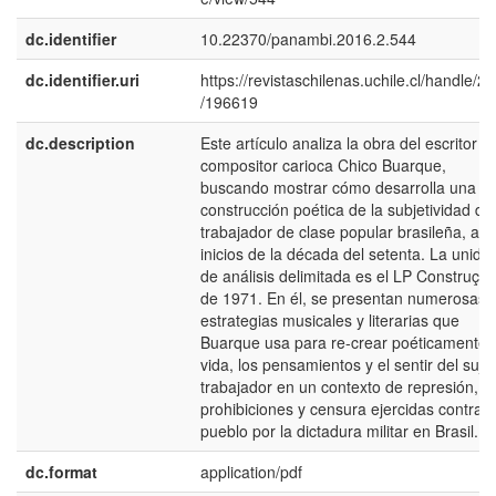
dc.identifier
10.22370/panambi.2016.2.544
dc.identifier.uri
https://revistaschilenas.uchile.cl/handle/2
/196619
dc.description
Este artículo analiza la obra del escritor y
compositor carioca Chico Buarque,
buscando mostrar cómo desarrolla una
construcción poética de la subjetividad del
trabajador de clase popular brasileña, a
inicios de la década del setenta. La unida
de análisis delimitada es el LP Construção
de 1971. En él, se presentan numerosas
estrategias musicales y literarias que
Buarque usa para re-crear poéticamente 
vida, los pensamientos y el sentir del suje
trabajador en un contexto de represión,
prohibiciones y censura ejercidas contra e
pueblo por la dictadura militar en Brasil.
dc.format
application/pdf