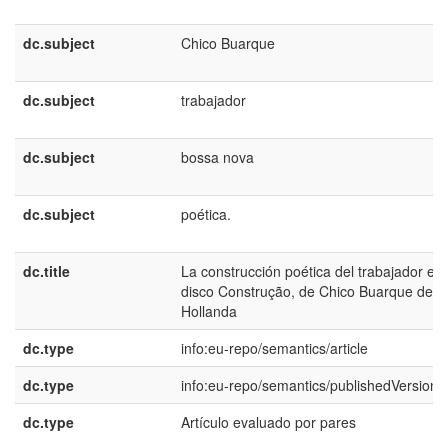
dc.subject
Chico Buarque
dc.subject
trabajador
dc.subject
bossa nova
dc.subject
poética.
dc.title
La construcción poética del trabajador en 
disco Construção, de Chico Buarque de
Hollanda
dc.type
info:eu-repo/semantics/article
dc.type
info:eu-repo/semantics/publishedVersion
dc.type
Artículo evaluado por pares