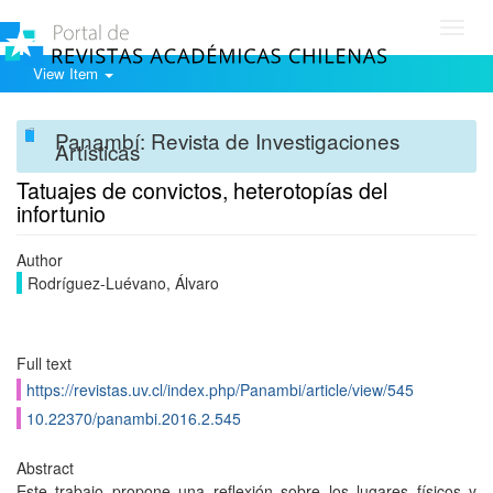
Toggl
navig
View Item
Panambí: Revista de Investigaciones
Artísticas
Tatuajes de convictos, heterotopías del
infortunio
Author
Rodríguez-Luévano, Álvaro
Full text
https://revistas.uv.cl/index.php/Panambi/article/view/545
10.22370/panambi.2016.2.545
Abstract
Este trabajo propone una reflexión sobre los lugares físicos y