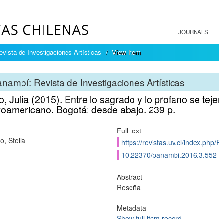
JOURNALS
vista de Investigaciones Artísticas
View Item
nambí: Revista de Investigaciones Artísticas
lo, Julia (2015). Entre lo sagrado y lo profano se tej
roamericano. Bogotá: desde abajo. 239 p.
Full text
o, Stella
https://revistas.uv.cl/index.php
10.22370/panambi.2016.3.552
Abstract
Reseña
Metadata
Show full item record