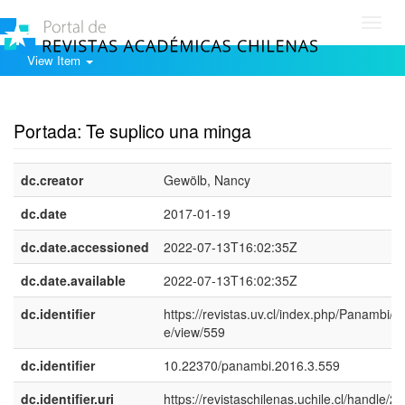
Toggl
navig
View Item
Show simple item record
Portada: Te suplico una minga
dc.creator
Gewölb, Nancy
dc.date
2017-01-19
dc.date.accessioned
2022-07-13T16:02:35Z
dc.date.available
2022-07-13T16:02:35Z
dc.identifier
https://revistas.uv.cl/index.php/Panambi/art
e/view/559
dc.identifier
10.22370/panambi.2016.3.559
dc.identifier.uri
https://revistaschilenas.uchile.cl/handle/2