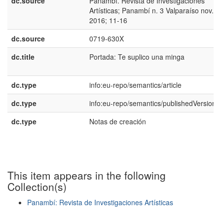
dc.source
Panambí. Revista de Investigaciones
Artísticas; Panambí n. 3 Valparaíso nov.
2016; 11-16
dc.source
0719-630X
dc.title
Portada: Te suplico una minga
dc.type
info:eu-repo/semantics/article
dc.type
info:eu-repo/semantics/publishedVersion
dc.type
Notas de creación
This item appears in the following
Collection(s)
Panambí: Revista de Investigaciones Artísticas
Show simple item record