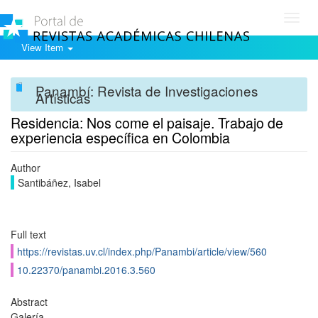
Toggl
navig
View Item
Panambí: Revista de Investigaciones
Artísticas
Residencia: Nos come el paisaje. Trabajo de
experiencia específica en Colombia
Author
Santibáñez, Isabel
Full text
https://revistas.uv.cl/index.php/Panambi/article/view/560
10.22370/panambi.2016.3.560
Abstract
Galería