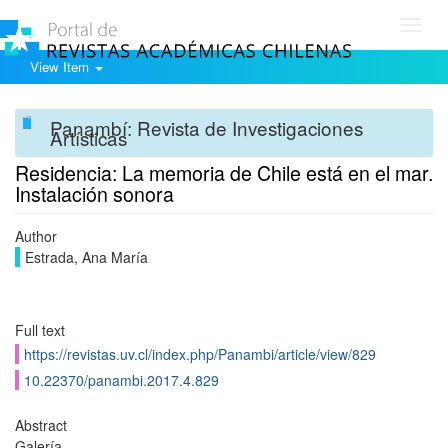
Toggl
navig
View Item
Panambí: Revista de Investigaciones
Artísticas
Residencia: La memoria de Chile está en el mar.
Instalación sonora
Author
Estrada, Ana María
Full text
https://revistas.uv.cl/index.php/Panambi/article/view/829
10.22370/panambi.2017.4.829
Abstract
Galería