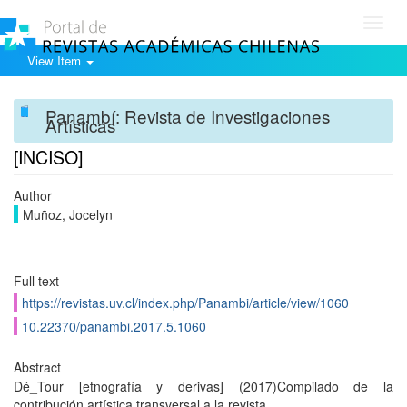
Toggl
navig
View Item
Panambí: Revista de Investigaciones
Artísticas
[INCISO]
Author
Muñoz, Jocelyn
Full text
https://revistas.uv.cl/index.php/Panambi/article/view/1060
10.22370/panambi.2017.5.1060
Abstract
Dé_Tour [etnografía y derivas] (2017)Compilado de la
contribución artística transversal a la revista.