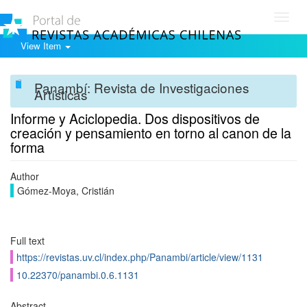
Toggl
navig
View Item
Panambí: Revista de Investigaciones
Artísticas
Informe y Aciclopedia. Dos dispositivos de
creación y pensamiento en torno al canon de la
forma
Author
Gómez-Moya, Cristián
Full text
https://revistas.uv.cl/index.php/Panambi/article/view/1131
10.22370/panambi.0.6.1131
Abstract