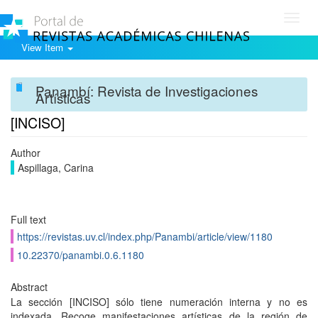
Toggl
navig
View Item
Panambí: Revista de Investigaciones
Artísticas
[INCISO]
Author
Aspillaga, Carina
Full text
https://revistas.uv.cl/index.php/Panambi/article/view/1180
10.22370/panambi.0.6.1180
Abstract
La sección [INCISO] sólo tiene numeración interna y no es
indexada. Recoge manifestaciones artísticas de la región de