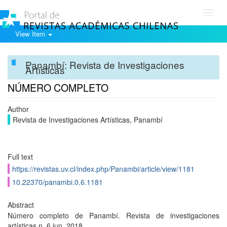
Toggl
navig
View Item
Panambí: Revista de Investigaciones
Artísticas
NÚMERO COMPLETO
Author
Revista de Investigaciones Artísticas, Panambí
Full text
https://revistas.uv.cl/index.php/Panambi/article/view/1181
10.22370/panambi.0.6.1181
Abstract
Número completo de Panambí. Revista de investigaciones
artísticas n. 6 jun. 2018.