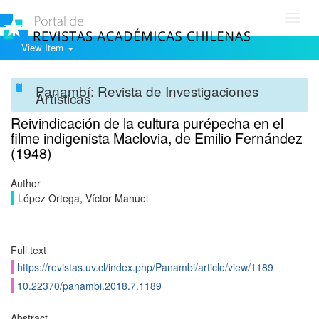
Toggl
navig
View Item
Panambí: Revista de Investigaciones
Artísticas
Reivindicación de la cultura purépecha en el
filme indigenista Maclovia, de Emilio Fernández
(1948)
Author
López Ortega, Víctor Manuel
Full text
https://revistas.uv.cl/index.php/Panambi/article/view/1189
10.22370/panambi.2018.7.1189
Abstract