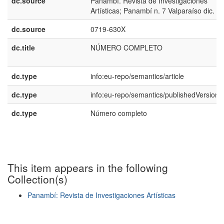
dc.source
Panambí. Revista de Investigaciones
Artísticas; Panambí n. 7 Valparaíso dic. 2
dc.source
0719-630X
dc.title
NÚMERO COMPLETO
dc.type
info:eu-repo/semantics/article
dc.type
info:eu-repo/semantics/publishedVersion
dc.type
Número completo
This item appears in the following
Collection(s)
Panambí: Revista de Investigaciones Artísticas
Show simple item record