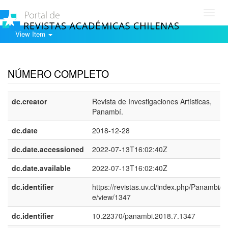
Toggl
navig
View Item
Show simple item record
NÚMERO COMPLETO
dc.creator
Revista de Investigaciones Artísticas,
Panambí.
dc.date
2018-12-28
dc.date.accessioned
2022-07-13T16:02:40Z
dc.date.available
2022-07-13T16:02:40Z
dc.identifier
https://revistas.uv.cl/index.php/Panambi/art
e/view/1347
dc.identifier
10.22370/panambi.2018.7.1347