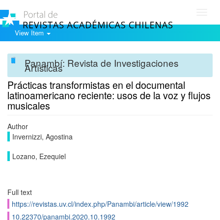
Toggl
navig
View Item
Panambí: Revista de Investigaciones
Artísticas
Prácticas transformistas en el documental
latinoamericano reciente: usos de la voz y flujos
musicales
Author
Invernizzi, Agostina
Lozano, Ezequiel
Full text
https://revistas.uv.cl/index.php/Panambi/article/view/1992
10.22370/panambi.2020.10.1992