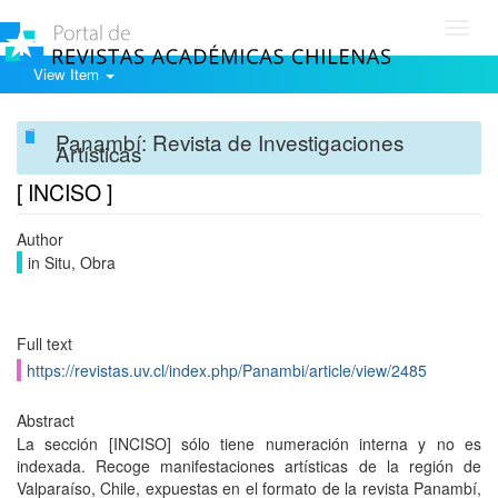
Toggl
navig
View Item
Panambí: Revista de Investigaciones
Artísticas
[ INCISO ]
Author
in Situ, Obra
Full text
https://revistas.uv.cl/index.php/Panambi/article/view/2485
Abstract
La sección [INCISO] sólo tiene numeración interna y no es
indexada. Recoge manifestaciones artísticas de la región de
Valparaíso, Chile, expuestas en el formato de la revista Panambí,