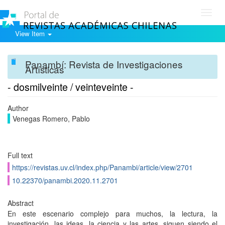
Toggl
navig
View Item
Panambí: Revista de Investigaciones
Artísticas
- dosmilveinte / veinteveinte -
Author
Venegas Romero, Pablo
Full text
https://revistas.uv.cl/index.php/Panambi/article/view/2701
10.22370/panambi.2020.11.2701
Abstract
En este escenario complejo para muchos, la lectura, la
investigación, las ideas, la ciencia y las artes, siguen siendo el