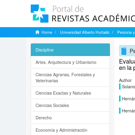
Home
Universidad Alberto Hurtado
Persona y
P
Discipline
Evalua
Artes, Arquitectura y Urbanismo
en la
Ciencias Agrarias, Forestales y
Author
Veterinarias
Solano
Ciencias Exactas y Naturales
Herná
Ciencias Sociales
Hernán
Derecho
Economía y Administración