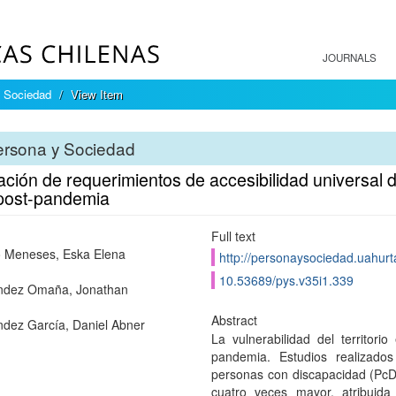
JOURNALS
 Sociedad
View Item
ersona y Sociedad
ción de requerimientos de accesibilidad universal d
 post-pandemia
Full text
 Meneses, Eska Elena
http://personaysociedad.uahurta
10.53689/pys.v35i1.339
ndez Omaña, Jonathan
Abstract
dez García, Daniel Abner
La vulnerabilidad del territor
pandemia. Estudios realizad
personas con discapacidad (PcD
cuatro veces mayor, atribuida 