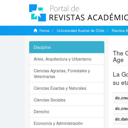
Home
Universidad Austral de Chile
Revista A
Show si
Discipline
The G
Age
Artes, Arquitectura y Urbanismo
Ciencias Agrarias, Forestales y
La Go
Veterinarias
su et
Ciencias Exactas y Naturales
dc.cre
Ciencias Sociales
dc.cre
Derecho
dc.dat
Economía y Administración