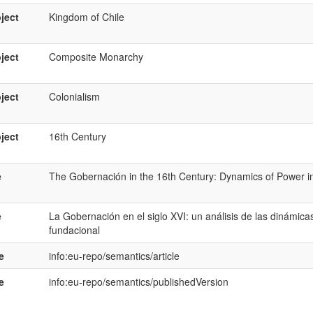
ject
Kingdom of Chile
ject
Composite Monarchy
ject
Colonialism
ject
16th Century
e
The Gobernación in the 16th Century: Dynamics of Power in 
e
La Gobernación en el siglo XVI: un análisis de las dinámic
fundacional
e
info:eu-repo/semantics/article
e
info:eu-repo/semantics/publishedVersion