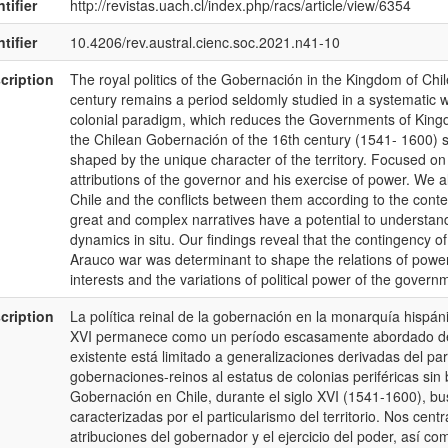
tifier
http://revistas.uach.cl/index.php/racs/article/view/6354
tifier
10.4206/rev.austral.cienc.soc.2021.n41-10
cription
The royal politics of the Gobernación in the Kingdom of Chi
century remains a period seldomly studied in a systematic w
colonial paradigm, which reduces the Governments of Kingd
the Chilean Gobernación of the 16th century (1541- 1600) 
shaped by the unique character of the territory. Focused on 
attributions of the governor and his exercise of power. We a
Chile and the conflicts between them according to the contex
great and complex narratives have a potential to understand
dynamics in situ. Our findings reveal that the contingency of 
Arauco war was determinant to shape the relations of power 
interests and the variations of political power of the governme
cription
La política reinal de la gobernación en la monarquía hispáni
XVI permanece como un período escasamente abordado de 
existente está limitado a generalizaciones derivadas del pa
gobernaciones-reinos al estatus de colonias periféricas sin 
Gobernación en Chile, durante el siglo XVI (1541-1600), b
caracterizadas por el particularismo del territorio. Nos cent
atribuciones del gobernador y el ejercicio del poder, así co