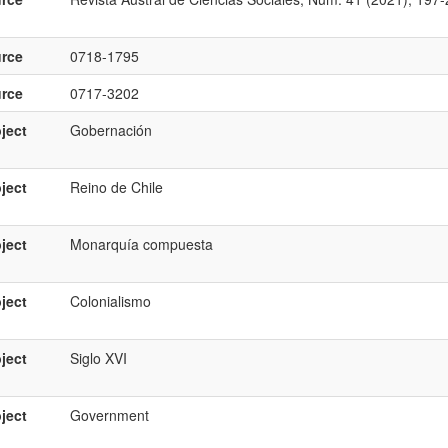
rce
0718-1795
rce
0717-3202
ject
Gobernación
ject
Reino de Chile
ject
Monarquía compuesta
ject
Colonialismo
ject
Siglo XVI
ject
Government