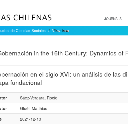
JOURNALS
ustral de Ciencias Sociales
View Item
mple item record
obernación in the 16th Century: Dynamics of Po
bernación en el siglo XVI: un análisis de las 
apa fundacional
ator
Sáez-Vergara, Rocío
ator
Gloël, Matthias
e
2021-12-13