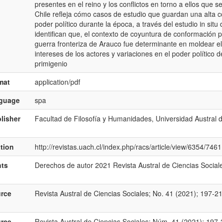
presentes en el reino y los conflictos en torno a ellos que se
Chile refleja cómo casos de estudio que guardan una alta 
poder político durante la época, a través del estudio in sit
identifican que, el contexto de coyuntura de conformación p
guerra fronteriza de Arauco fue determinante en moldear el
intereses de los actores y variaciones en el poder político 
primigenio
mat
application/pdf
nguage
spa
lisher
Facultad de Filosofía y Humanidades, Universidad Austral d
ation
http://revistas.uach.cl/index.php/racs/article/view/6354/7461
hts
Derechos de autor 2021 Revista Austral de Ciencias Social
rce
Revista Austral de Ciencias Sociales; No. 41 (2021); 197-2
rce
Revista Austral de Ciencias Sociales; Núm. 41 (2021); 197