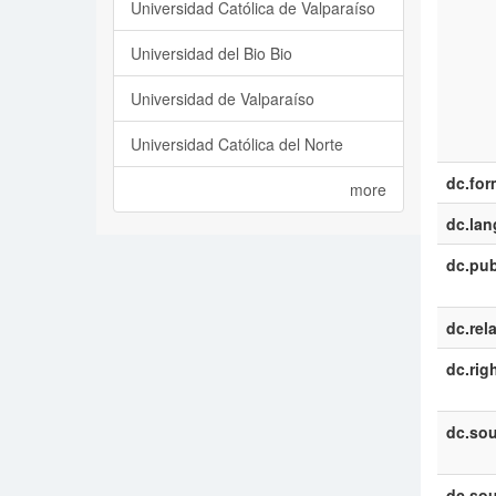
Universidad Católica de Valparaíso
Universidad del Bio Bio
Universidad de Valparaíso
Universidad Católica del Norte
dc.for
more
dc.la
dc.pub
dc.rel
dc.rig
dc.sou
dc.sou