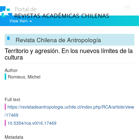
Toggl
navig
View Item
Revista Chilena de Antropología
Territorio y agresión. En los nuevos límites de la
cultura
Author
Romieux, Michel
Full text
https://revistadeantropologia.uchile.cl/index.php/RCA/article/view
/17469
10.5354/rca.v0i16.17469
Metadata