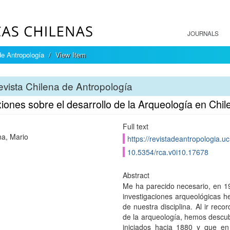
JOURNALS
de Antropología
View Item
vista Chilena de Antropología
iones sobre el desarrollo de la Arqueología en Chil
Full text
na, Mario
https://revistadeantropologia.u
10.5354/rca.v0i10.17678
Abstract
Me ha parecido necesario, en 19
investigaciones arqueológicas he
de nuestra disciplina. Al ir rec
de la arqueología, hemos descubi
iniciados hacia 1880 y que e