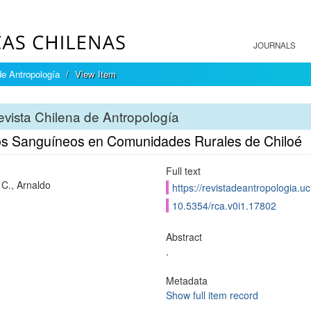
JOURNALS
de Antropología
View Item
vista Chilena de Antropología
s Sanguíneos en Comunidades Rurales de Chiloé
Full text
C., Arnaldo
https://revistadeantropologia.u
10.5354/rca.v0i1.17802
Abstract
.
Metadata
Show full item record