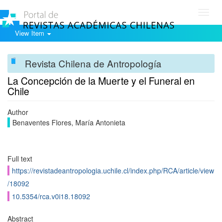
Toggl
navig
View Item
Revista Chilena de Antropología
La Concepción de la Muerte y el Funeral en
Chile
Author
Benaventes Flores, María Antonieta
Full text
https://revistadeantropologia.uchile.cl/index.php/RCA/article/view
/18092
10.5354/rca.v0i18.18092
Abstract