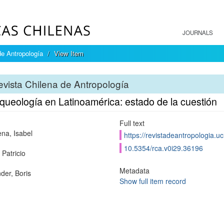
JOURNALS
de Antropología
View Item
vista Chilena de Antropología
queología en Latinoamérica: estado de la cuestión
Full text
ena, Isabel
https://revistadeantropologia.u
10.5354/rca.v0i29.36196
 Patricio
Metadata
der, Boris
Show full item record