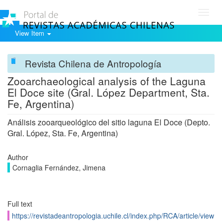
Toggl
navig
View Item
Revista Chilena de Antropología
Zooarchaeological analysis of the Laguna
El Doce site (Gral. López Department, Sta.
Fe, Argentina)
Análisis zooarqueológico del sitio laguna El Doce (Depto.
Gral. López, Sta. Fe, Argentina)
Author
Cornaglia Fernández, Jimena
Full text
https://revistadeantropologia.uchile.cl/index.php/RCA/article/view