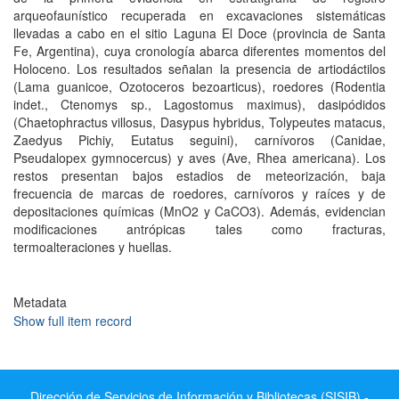
arqueofaunístico recuperada en excavaciones sistemáticas
llevadas a cabo en el sitio Laguna El Doce (provincia de Santa
Fe, Argentina), cuya cronología abarca diferentes momentos del
Holoceno. Los resultados señalan la presencia de artiodáctilos
(Lama guanicoe, Ozotoceros bezoarticus), roedores (Rodentia
indet., Ctenomys sp., Lagostomus maximus), dasipódidos
(Chaetophractus villosus, Dasypus hybridus, Tolypeutes matacus,
Zaedyus Pichiy, Eutatus seguini), carnívoros (Canidae,
Pseudalopex gymnocercus) y aves (Ave, Rhea americana). Los
restos presentan bajos estadios de meteorización, baja
frecuencia de marcas de roedores, carnívoros y raíces y de
depositaciones químicas (MnO2 y CaCO3). Además, evidencian
modificaciones antrópicas tales como fracturas,
termoalteraciones y huellas.
Metadata
Show full item record
Dirección de Servicios de Información y Bibliotecas (SISIB) -