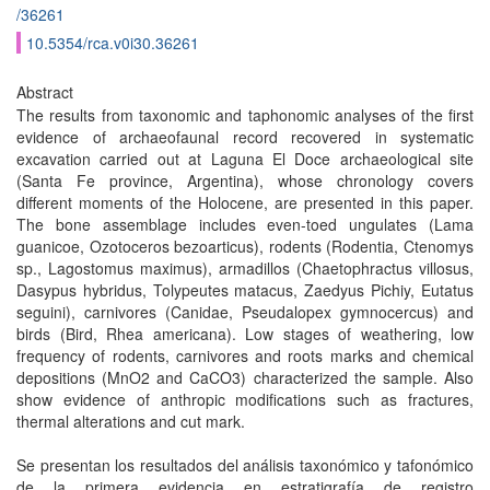
/36261
10.5354/rca.v0i30.36261
Abstract
The results from taxonomic and taphonomic analyses of the first
evidence of archaeofaunal record recovered in systematic
excavation carried out at Laguna El Doce archaeological site
(Santa Fe province, Argentina), whose chronology covers
different moments of the Holocene, are presented in this paper.
The bone assemblage includes even-toed ungulates (Lama
guanicoe, Ozotoceros bezoarticus), rodents (Rodentia, Ctenomys
sp., Lagostomus maximus), armadillos (Chaetophractus villosus,
Dasypus hybridus, Tolypeutes matacus, Zaedyus Pichiy, Eutatus
seguini), carnivores (Canidae, Pseudalopex gymnocercus) and
birds (Bird, Rhea americana). Low stages of weathering, low
frequency of rodents, carnivores and roots marks and chemical
depositions (MnO2 and CaCO3) characterized the sample. Also
show evidence of anthropic modifications such as fractures,
thermal alterations and cut mark.
Se presentan los resultados del análisis taxonómico y tafonómico
de la primera evidencia en estratigrafía de registro