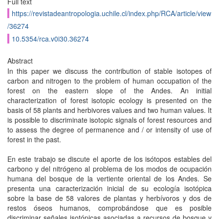
Full text
https://revistadeantropologia.uchile.cl/index.php/RCA/article/view
/36274
10.5354/rca.v0i30.36274
Abstract
In this paper we discuss the contribution of stable isotopes of
carbon and nitrogen to the problem of human occupation of the
forest on the eastern slope of the Andes. An initial
characterization of forest isotopic ecology is presented on the
basis of 58 plants and herbivores values and two human values. It
is possible to discriminate isotopic signals of forest resources and
to assess the degree of permanence and / or intensity of use of
forest in the past.
En este trabajo se discute el aporte de los isótopos estables del
carbono y del nitrógeno al problema de los modos de ocupación
humana del bosque de la vertiente oriental de los Andes. Se
presenta una caracterización inicial de su ecología isotópica
sobre la base de 58 valores de plantas y herbívoros y dos de
restos óseos humanos, comprobándose que es posible
discriminar señales isotópicas asociadas a recursos de bosque y