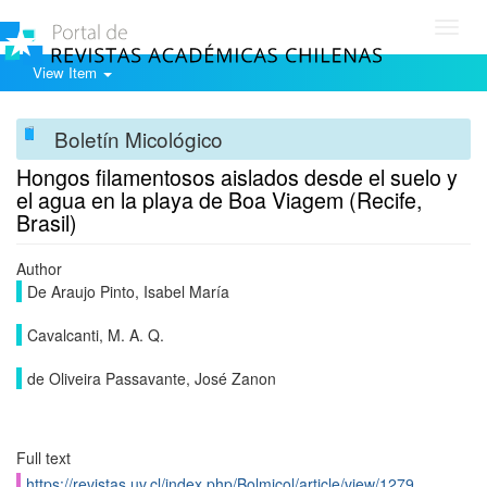
Toggl
navig
View Item
Boletín Micológico
Hongos filamentosos aislados desde el suelo y
el agua en la playa de Boa Viagem (Recife,
Brasil)
Author
De Araujo Pinto, Isabel María
Cavalcanti, M. A. Q.
de Oliveira Passavante, José Zanon
Full text
https://revistas.uv.cl/index.php/Bolmicol/article/view/1279