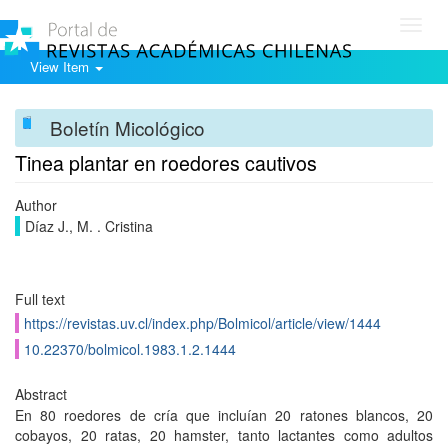
Toggl
navig
View Item
Boletín Micológico
Tinea plantar en roedores cautivos
Author
Díaz J., M. . Cristina
Full text
https://revistas.uv.cl/index.php/Bolmicol/article/view/1444
10.22370/bolmicol.1983.1.2.1444
Abstract
En 80 roedores de cría que incluían 20 ratones blancos, 20
cobayos, 20 ratas, 20 hamster, tanto lactantes como adultos