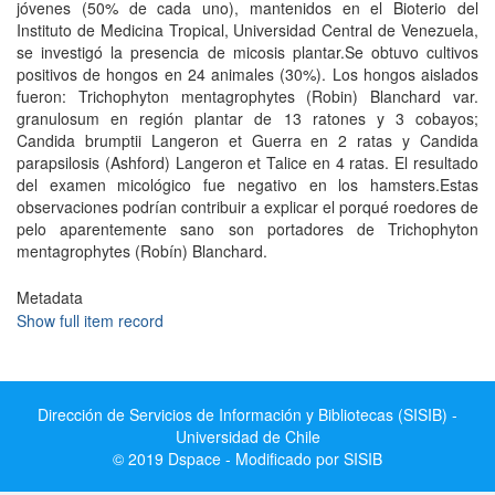
jóvenes (50% de cada uno), mantenidos en el Bioterio del
Instituto de Medicina Tropical, Universidad Central de Venezuela,
se investigó la presencia de micosis plantar.Se obtuvo cultivos
positivos de hongos en 24 animales (30%). Los hongos aislados
fueron: Trichophyton mentagrophytes (Robin) Blanchard var.
granulosum en región plantar de 13 ratones y 3 cobayos;
Candida brumptii Langeron et Guerra en 2 ratas y Candida
parapsilosis (Ashford) Langeron et Talice en 4 ratas. El resultado
del examen micológico fue negativo en los hamsters.Estas
observaciones podrían contribuir a explicar el porqué roedores de
pelo aparentemente sano son portadores de Trichophyton
mentagrophytes (Robín) Blanchard.
Metadata
Show full item record
Dirección de Servicios de Información y Bibliotecas (SISIB) -
Universidad de Chile
© 2019 Dspace - Modificado por SISIB