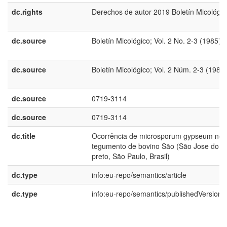
dc.rights
Derechos de autor 2019 Boletín Micológic
dc.source
Boletín Micológico; Vol. 2 No. 2-3 (1985)
dc.source
Boletín Micológico; Vol. 2 Núm. 2-3 (1985)
dc.source
0719-3114
dc.source
0719-3114
dc.title
Ocorrência de microsporum gypseum no
tegumento de bovino São (São Jose do ri
preto, São Paulo, Brasil)
dc.type
info:eu-repo/semantics/article
dc.type
info:eu-repo/semantics/publishedVersion