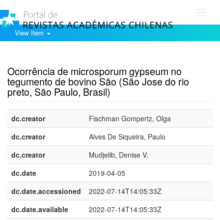
Toggl
navig
View Item
Show simple item record
Ocorrência de microsporum gypseum no
tegumento de bovino São (São Jose do rio
preto, São Paulo, Brasil)
dc.creator
Fischman Gompertz, Olga
dc.creator
Alves De Siqueira, Paulo
dc.creator
Mudjelib, Denise V.
dc.date
2019-04-05
dc.date.accessioned
2022-07-14T14:05:33Z
dc.date.available
2022-07-14T14:05:33Z