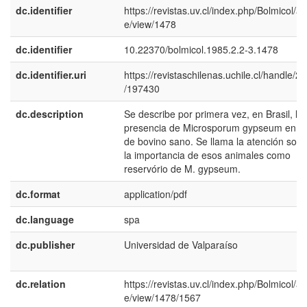
dc.identifier
https://revistas.uv.cl/index.php/Bolmicol/art
e/view/1478
dc.identifier
10.22370/bolmicol.1985.2.2-3.1478
dc.identifier.uri
https://revistaschilenas.uchile.cl/handle/2
/197430
dc.description
Se describe por primera vez, en Brasil, la
presencia de Microsporum gypseum en pi
de bovino sano. Se llama la atención sobr
la importancia de esos animales como
reservório de M. gypseum.
dc.format
application/pdf
dc.language
spa
dc.publisher
Universidad de Valparaíso
dc.relation
https://revistas.uv.cl/index.php/Bolmicol/art
e/view/1478/1567