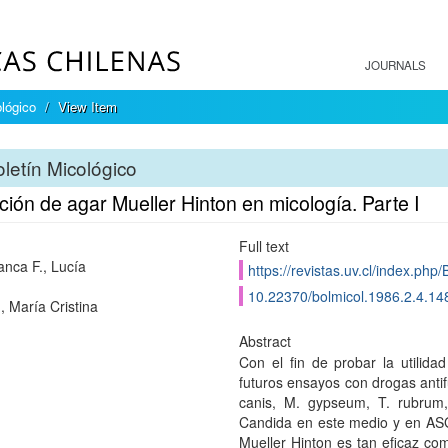
JOURNALS
ológico
View Item
letín Micológico
ación de agar Mueller Hinton en micología. Parte I
Full text
nca F., Lucía
https://revistas.uv.cl/index.php/
10.22370/bolmicol.1986.2.4.14
, María Cristina
Abstract
Con el fin de probar la utilid
futuros ensayos con drogas antif
canis, M. gypseum, T. rubrum
Candida en este medio y en A
Mueller Hinton es tan eficaz co