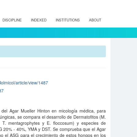
DISCIPLINE
INDEXED
INSTITUTIONS
ABOUT
Bolmicol/article/view/1487
87
ad del Agar Mueller Hinton en micología médica, para
úngicas, se compara el desarrollo de Dermatofitos (M.
, T. mentagrophytes y E. floccosum) y especies de
SG 20% - 40%, YMA y DST. Se comprueba que el Agar
mo el ASG para el crecimiento de estos hongos en los