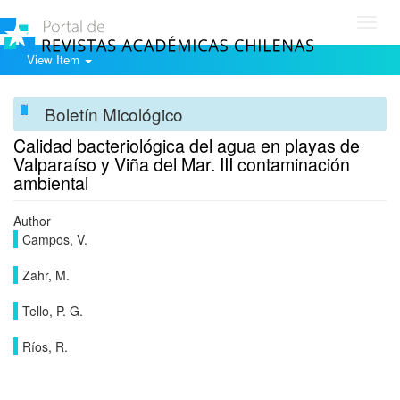
Toggl
navig
View Item
Boletín Micológico
Calidad bacteriológica del agua en playas de
Valparaíso y Viña del Mar. III contaminación
ambiental
Author
Campos, V.
Zahr, M.
Tello, P. G.
Ríos, R.