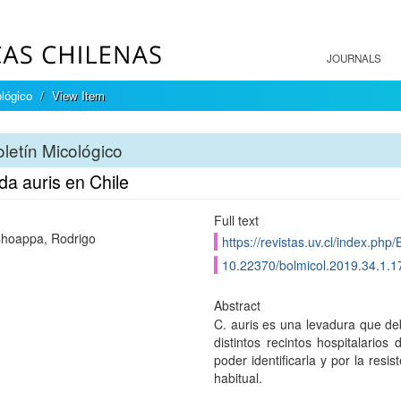
JOURNALS
ológico
View Item
letín Micológico
da auris en Chile
Full text
hoappa, Rodrigo
https://revistas.uv.cl/index.php/
10.22370/bolmicol.2019.34.1.1
Abstract
C. auris es una levadura que deb
distintos recintos hospitalarios
poder identificarla y por la resi
habitual.