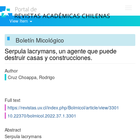
Toggl
navig
View Item
Boletín Micológico
Serpula lacrymans, un agente que puede
destruir casas y construcciones.
Author
Cruz Choappa, Rodrigo
Full text
https://revistas.uv.cl/index.php/Bolmicol/article/view/3301
10.22370/bolmicol.2022.37.1.3301
Abstract
Serpula lacrymans