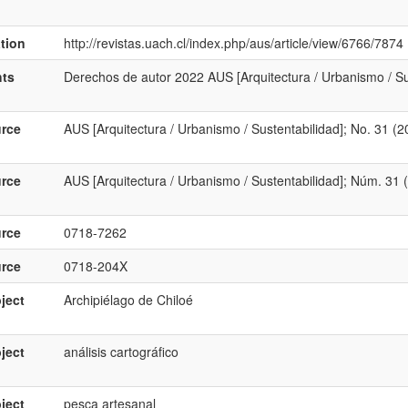
ation
http://revistas.uach.cl/index.php/aus/article/view/6766/7874
hts
Derechos de autor 2022 AUS [Arquitectura / Urbanismo / Su
rce
AUS [Arquitectura / Urbanismo / Sustentabilidad]; No. 31 (2
rce
AUS [Arquitectura / Urbanismo / Sustentabilidad]; Núm. 31 
rce
0718-7262
rce
0718-204X
ject
Archipiélago de Chiloé
ject
análisis cartográfico
ject
pesca artesanal