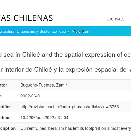
JOURNALS
itectura, Urbanismo y Sustentabilidad
View Item
mple item record
d sea in Chiloé and the spatial expression of oc
r interior de Chiloé y la expresión espacial de 
ator
Bugueño-Fuentes, Zamir
e
2022-06-01
tifier
http://revistas.uach.cl/index.php/aus/article/view/6766
tifier
10.4206/aus.2022.n31-04
cription
Currently, neoliberalism has left its footprint on almost ev