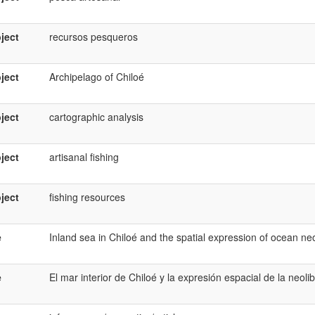
ject
recursos pesqueros
ject
Archipelago of Chiloé
ject
cartographic analysis
ject
artisanal fishing
ject
fishing resources
e
Inland sea in Chiloé and the spatial expression of ocean neol
e
El mar interior de Chiloé y la expresión espacial de la neoli