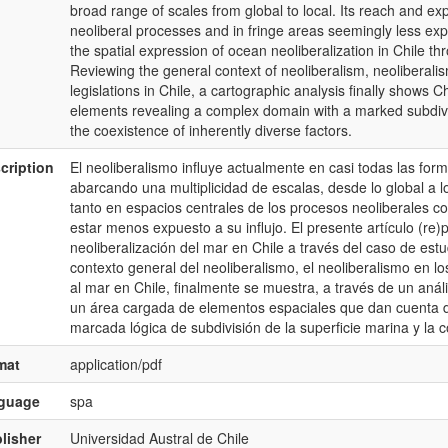
broad range of scales from global to local. Its reach and ex
neoliberal processes and in fringe areas seemingly less expos
the spatial expression of ocean neoliberalization in Chile th
Reviewing the general context of neoliberalism, neoliberali
legislations in Chile, a cartographic analysis finally shows Ch
elements revealing a complex domain with a marked subdivi
the coexistence of inherently diverse factors.
cription
El neoliberalismo influye actualmente en casi todas las fo
abarcando una multiplicidad de escalas, desde lo global a l
tanto en espacios centrales de los procesos neoliberales c
estar menos expuesto a su influjo. El presente artículo (re)
neoliberalización del mar en Chile a través del caso de est
contexto general del neoliberalismo, el neoliberalismo en lo
al mar en Chile, finalmente se muestra, a través de un análi
un área cargada de elementos espaciales que dan cuenta d
marcada lógica de subdivisión de la superficie marina y la 
mat
application/pdf
nguage
spa
lisher
Universidad Austral de Chile