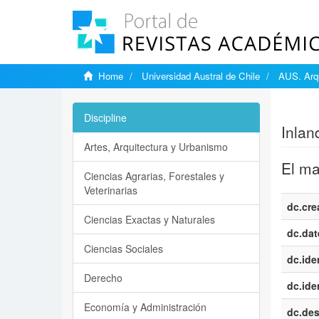
Home
Universidad Austral de Chile
AUS. Arqu
Show si
Discipline
Inlan
Artes, Arquitectura y Urbanismo
El ma
Ciencias Agrarias, Forestales y
Veterinarias
dc.cre
Ciencias Exactas y Naturales
dc.dat
Ciencias Sociales
dc.iden
Derecho
dc.iden
Economía y Administración
dc.des