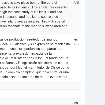
pressions take place both at the core of
US
ed to its influence. This article (re)presents
rough the case study of Chiloe’s inland sea.
sm in oceans, and neoliberal sea-related
iloe’ inland sea as an area filled with spatial
sion rationale of the marine surface area and
rmas de producción alrededor del mundo,
es-
o local. Su alcance y su expresión se manifiesta
ES
omo en espacios periféricos que parecieran
presenta la expresión espacial de la
udio del mar interior de Chiloé. Pasando por un
s océanos y la legislación neoliberal en cuanto
sis cartográfico, el mar interior de Chiloé como
e un dominio complejo, que deja entrever una
cohabitación de factores de naturaleza diversa.
es-