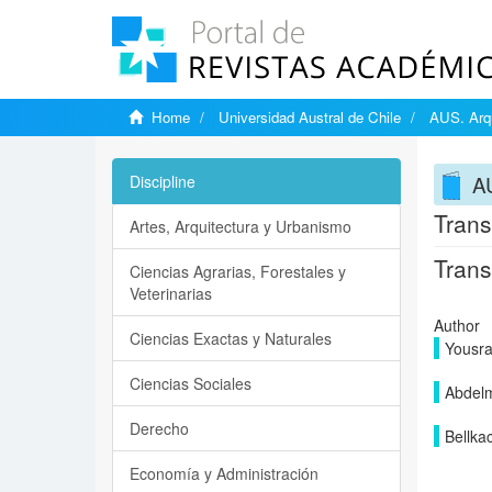
Home
Universidad Austral de Chile
AUS. Arqu
AU
Discipline
Trans
Artes, Arquitectura y Urbanismo
Trans
Ciencias Agrarias, Forestales y
Veterinarias
Author
Ciencias Exactas y Naturales
Yousr
Ciencias Sociales
Abdelm
Derecho
Bellka
Economía y Administración