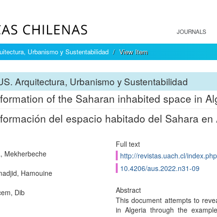
JOURNALS
itectura, Urbanismo y Sustentabilidad
View Item
S. Arquitectura, Urbanismo y Sustentabilidad
formation of the Saharan inhabited space in Al
formación del espacio habitado del Sahara en 
Full text
a, Mekherbeche
http://revistas.uach.cl/index.ph
10.4206/aus.2022.n31-09
adjid, Hamouine
Abstract
cem, Dib
This document attempts to revea
in Algeria through the example