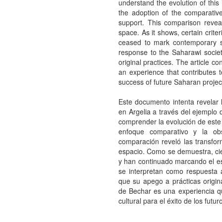
understand the evolution of th
the adoption of the comparativ
support. This comparison reveal
space. As it shows, certain crite
ceased to mark contemporary sp
response to the Saharawi society
original practices. The article c
an experience that contributes t
success of future Saharan projec
Este documento intenta revelar 
en Argelia a través del ejemplo d
comprender la evolución de est
enfoque comparativo y la ob
comparación reveló las transfo
espacio. Como se demuestra, ciert
y han continuado marcando el e
se interpretan como respuesta 
que su apego a prácticas origin
de Bechar es una experiencia qu
cultural para el éxito de los futu