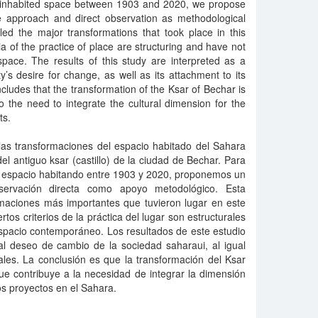
is inhabited space between 1903 and 2020, we propose
e approach and direct observation as methodological
ed the major transformations that took place in this
ria of the practice of place are structuring and have not
ace. The results of this study are interpreted as a
’s desire for change, as well as its attachment to its
oncludes that the transformation of the Ksar of Bechar is
o the need to integrate the cultural dimension for the
ts.
las transformaciones del espacio habitado del Sahara
el antiguo ksar (castillo) de la ciudad de Bechar. Para
e espacio habitando entre 1903 y 2020, proponemos un
servación directa como apoyo metodológico. Esta
rmaciones más importantes que tuvieron lugar en este
os criterios de la práctica del lugar son estructurales
spacio contemporáneo. Los resultados de este estudio
al deseo de cambio de la sociedad saharaui, al igual
ales. La conclusión es que la transformación del Ksar
e contribuye a la necesidad de integrar la dimensión
ros proyectos en el Sahara.