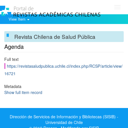
Toggl
navig
View Item
Revista Chilena de Salud Pública
Agenda
Full text
https://revistasaludpublica.uchile.cl/index.php/RCSP/article/view/
16721
Metadata
Show full item record
Dirección de Servicios de Información y Bibliotecas (SISIB) -
Universidad de Chile