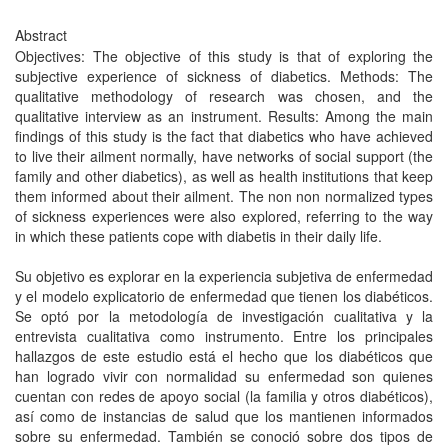
Abstract
Objectives: The objective of this study is that of exploring the
subjective experience of sickness of diabetics. Methods: The
qualitative methodology of research was chosen, and the
qualitative interview as an instrument. Results: Among the main
findings of this study is the fact that diabetics who have achieved
to live their ailment normally, have networks of social support (the
family and other diabetics), as well as health institutions that keep
them informed about their ailment. The non non normalized types
of sickness experiences were also explored, referring to the way
in which these patients cope with diabetis in their daily life.
Su objetivo es explorar en la experiencia subjetiva de enfermedad
y el modelo explicatorio de enfermedad que tienen los diabéticos.
Se optó por la metodología de investigación cualitativa y la
entrevista cualitativa como instrumento. Entre los principales
hallazgos de este estudio está el hecho que los diabéticos que
han logrado vivir con normalidad su enfermedad son quienes
cuentan con redes de apoyo social (la familia y otros diabéticos),
así como de instancias de salud que los mantienen informados
sobre su enfermedad. También se conoció sobre dos tipos de