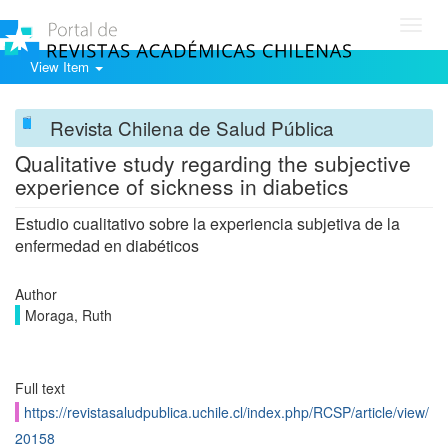
Toggl
navig
View Item
Revista Chilena de Salud Pública
Qualitative study regarding the subjective
experience of sickness in diabetics
Estudio cualitativo sobre la experiencia subjetiva de la
enfermedad en diabéticos
Author
Moraga, Ruth
Full text
https://revistasaludpublica.uchile.cl/index.php/RCSP/article/view/
20158