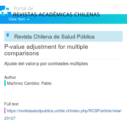
Toggl
navig
View Item
Revista Chilena de Salud Pública
P-value adjustment for multiple
comparisons
Ajuste del valor-p por contrastes múltiples
Author
Martínez Camblor, Pablo
Full text
https://revistasaludpublica.uchile.cl/index.php/RCSP/article/view/
23127