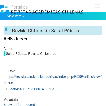
Toggl
navig
View Item
Revista Chilena de Salud Pública
Actividades
Author
Salud Pública, Revista Chilena de
Full text
https://revistasaludpublica.uchile.cl/index.php/RCSP/article/view/
30765
10.5354/0719-5281.2014.30765
Metadata
Show full item record