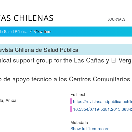
JOURNALS
de Salud Pública
View Item
vista Chilena de Salud Pública
ical support group for the Las Cañas y El Ver
 de apoyo técnico a los Centros Comunitarios
Full text
ta, Aníbal
https://revistasaludpublica.uch
10.5354/0719-5281.2015.3634
Metadata
Show full item record