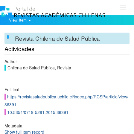
Toggl
navig
View Item
Revista Chilena de Salud Pública
Actividades
Author
Chilena de Salud Pública, Revista
Full text
https://revistasaludpublica.uchile.cl/index.php/RCSP/article/view/
36391
10.5354/0719-5281.2015.36391
Metadata
Show full item record