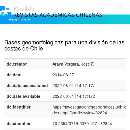
Toggl
navig
View Item
Show simple item record
Bases geomorfológicas para una división de las
costas de Chile
dc.creator
Araya Vergara, José F.
dc.date
2014-08-27
dc.date.accessioned
2022-08-01T14:17:17Z
dc.date.available
2022-08-01T14:17:17Z
dc.identifier
https://investigacionesgeograficas.uchile.cl
dex.php/IG/article/view/32824
dc.identifier
10.5354/0719-5370.1971.32824