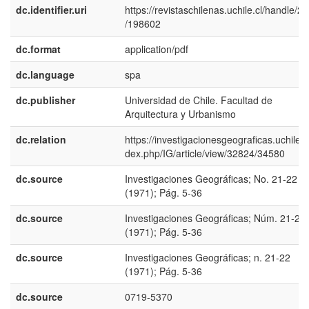
dc.identifier.uri
https://revistaschilenas.uchile.cl/handle/2
/198602
dc.format
application/pdf
dc.language
spa
dc.publisher
Universidad de Chile. Facultad de
Arquitectura y Urbanismo
dc.relation
https://investigacionesgeograficas.uchile.cl
dex.php/IG/article/view/32824/34580
dc.source
Investigaciones Geográficas; No. 21-22
(1971); Pág. 5-36
dc.source
Investigaciones Geográficas; Núm. 21-22
(1971); Pág. 5-36
dc.source
Investigaciones Geográficas; n. 21-22
(1971); Pág. 5-36
dc.source
0719-5370