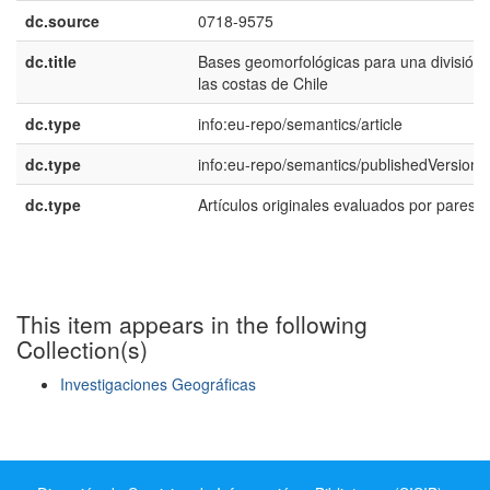
dc.source
0718-9575
dc.title
Bases geomorfológicas para una división 
las costas de Chile
dc.type
info:eu-repo/semantics/article
dc.type
info:eu-repo/semantics/publishedVersion
dc.type
Artículos originales evaluados por pares
This item appears in the following
Collection(s)
Investigaciones Geográficas
Show simple item record