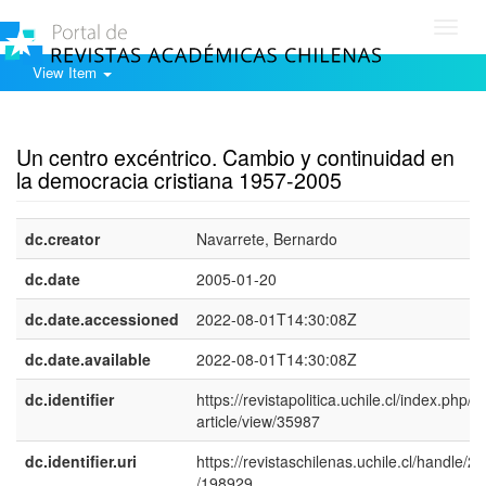
Toggl
navig
View Item
Show simple item record
Un centro excéntrico. Cambio y continuidad en
la democracia cristiana 1957-2005
dc.creator
Navarrete, Bernardo
dc.date
2005-01-20
dc.date.accessioned
2022-08-01T14:30:08Z
dc.date.available
2022-08-01T14:30:08Z
dc.identifier
https://revistapolitica.uchile.cl/index.php/R
article/view/35987
dc.identifier.uri
https://revistaschilenas.uchile.cl/handle/2
/198929