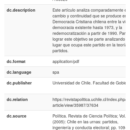
dc.description
Este artículo analiza comparadamente el
cambio y continuidad que se produce en l
Democracia Cristiana chilena entre la viej
democracia existente hasta 1973, y la
redemocratización a partir de 1990. Para
lograr este objetivo se parte analizando el
lugar que ocupa este partido en la teoría 
partidos.
dc.format
application/pdf
dc.language
spa
dc.publisher
Universidad de Chile. Facultad de Gobier
dc.relation
https://revistapolitica.uchile.cl/index.php/R
article/view/35987/37634
dc.source
Política. Revista de Ciencia Política; Vol. 
(2005): Chile en las urnas: partidos,
ingeniería y conducta electoral; pp. 109-1