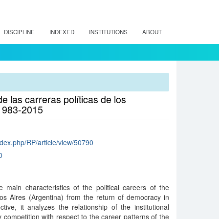
DISCIPLINE
INDEXED
INSTITUTIONS
ABOUT
e las carreras políticas de los
 1983-2015
/index.php/RP/article/view/50790
0
main characteristics of the political careers of the
os Aires (Argentina) from the return of democracy in
tive, it analyzes the relationship of the institutional
y competition with respect to the career patterns of the