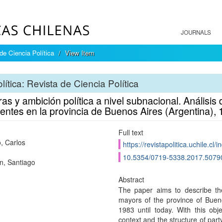
JOURNALS
 de Ciencia Política
View Item
lítica: Revista de Ciencia Política
as y ambición política a nivel subnacional. Análisis d
dentes en la provincia de Buenos Aires (Argentina),
Full text
o, Carlos
https://revistapolitica.uchile.cl
10.5354/0719-5338.2017.5079
, Santiago
Abstract
The paper aims to describe the 
mayors of the province of Buen
1983 until today. With this objec
context and the structure of part