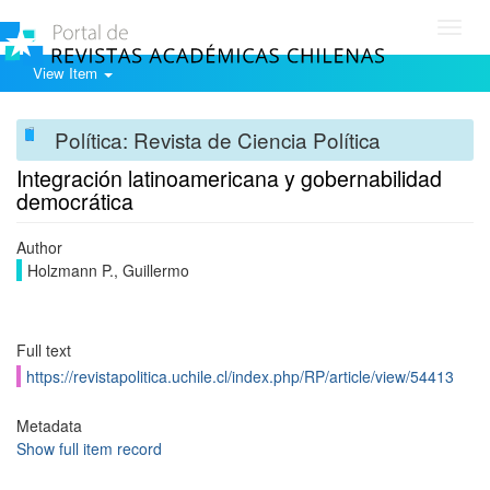
Toggl
navig
View Item
Política: Revista de Ciencia Política
Integración latinoamericana y gobernabilidad
democrática
Author
Holzmann P., Guillermo
Full text
https://revistapolitica.uchile.cl/index.php/RP/article/view/54413
Metadata
Show full item record