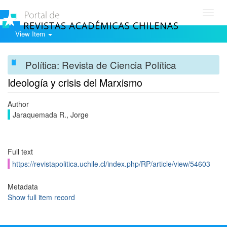
Toggl
navig
View Item
Política: Revista de Ciencia Política
Ideología y crisis del Marxismo
Author
Jaraquemada R., Jorge
Full text
https://revistapolitica.uchile.cl/index.php/RP/article/view/54603
Metadata
Show full item record