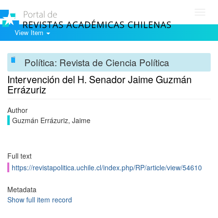
Toggl
navig
View Item
Política: Revista de Ciencia Política
Intervención del H. Senador Jaime Guzmán
Errázuriz
Author
Guzmán Errázuriz, Jaime
Full text
https://revistapolitica.uchile.cl/index.php/RP/article/view/54610
Metadata
Show full item record