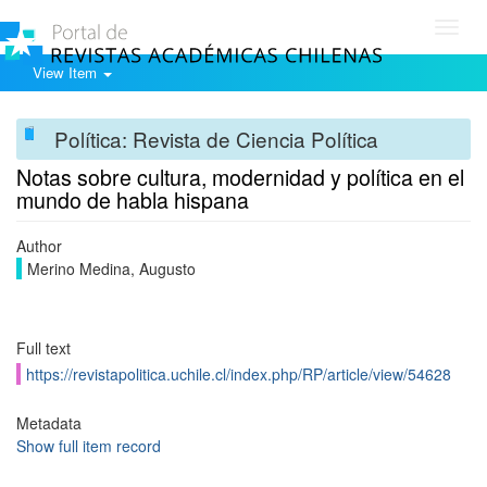
Toggl
navig
View Item
Política: Revista de Ciencia Política
Notas sobre cultura, modernidad y política en el
mundo de habla hispana
Author
Merino Medina, Augusto
Full text
https://revistapolitica.uchile.cl/index.php/RP/article/view/54628
Metadata
Show full item record