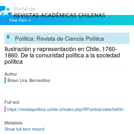
Toggl
navig
View Item
Política: Revista de Ciencia Política
Ilustración y representación en Chile, 1760-
1860. De la comunidad política a la sociedad
política
Author
Bravo Lira, Bernardino
Full text
https://revistapolitica.uchile.cl/index.php/RP/article/view/54691
Metadata
Show full item record