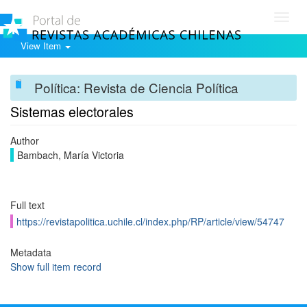
Toggl
navig
View Item
Política: Revista de Ciencia Política
Sistemas electorales
Author
Bambach, María Victoria
Full text
https://revistapolitica.uchile.cl/index.php/RP/article/view/54747
Metadata
Show full item record